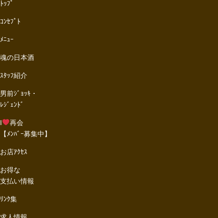
ﾄｯﾌﾟ
ｺﾝｾﾌﾟﾄ
ﾒﾆｭｰ
魂の日本酒
ｽﾀｯﾌ紹介
男前ｼﾞｮｯｷ・
ﾚｼﾞｪﾝﾄﾞ
I
再会
【ﾒﾝﾊﾞｰ募集中】
お店ｱｸｾｽ
お得な
支払い情報
ﾘﾝｸ集
求人情報