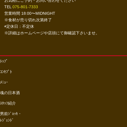
お気軽にご予約・お問い合わせください
TEL
075-801-7333
営業時間 18:00〜MIDNIGHT
※食材が売り切れ次第終了
◉定休日：不定休
※詳細はホームページや店頭にて御確認下さいませ。
ﾄｯﾌﾟ
ｺﾝｾﾌﾟﾄ
ﾒﾆｭｰ
魂の日本酒
ｽﾀｯﾌ紹介
男前ｼﾞｮｯｷ・
ﾚｼﾞｪﾝﾄﾞ